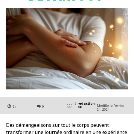
publié
redaction-
Modifié le
février
5
min.
0
par
ac
24, 2024
Des démangeaisons sur tout le corps peuvent
transformer une journée ordinaire en une expérience