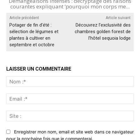
Démangeaisons intenses : décryptage des raisons
courantes expliquant ‘pourquoi mon corps me...
Article précédent
Article suivant
Potager de fin d’été :
Découvrez l’exclusivité des
sélection de légumes et
chambres golden forest de
plantes à cultiver en
l’hôtel sequoia lodge
septembre et octobre
LAISSER UN COMMENTAIRE
No
:*
Ema
:*
Sit
:
Enregistrer mon nom, email et site web dans ce navigateur
pour la prochaine fois que je commenterai.