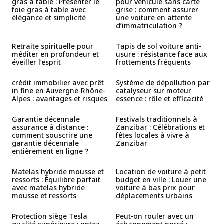
gras à table : Présenter le
pour véhicule sans carte
foie gras à table avec
grise : comment assurer
élégance et simplicité
une voiture en attente
d’immatriculation ?
Retraite spirituelle pour
Tapis de sol voiture anti-
méditer en profondeur et
usure : résistance face aux
éveiller l’esprit
frottements fréquents
crédit immobilier avec prêt
Système de dépollution par
in fine en Auvergne-Rhône-
catalyseur sur moteur
Alpes : avantages et risques
essence : rôle et efficacité
Garantie décennale
Festivals traditionnels à
assurance à distance :
Zanzibar : Célébrations et
comment souscrire une
fêtes locales à vivre à
garantie décennale
Zanzibar
entièrement en ligne ?
Matelas hybride mousse et
Location de voiture à petit
ressorts : Équilibre parfait
budget en ville : Louer une
avec matelas hybride
voiture à bas prix pour
mousse et ressorts
déplacements urbains
Protection siège Tesla
Peut-on rouler avec un