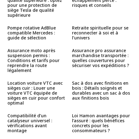
qualité supérieure : optez
échappement percé :
pour une protection de
risques et conseils
siège Tesla de qualité
supérieure
Pompe rotative AdBlue
Retraite spirituelle pour se
compatible Mercedes :
reconnecter à soi et à
guide de sélection
l’univers
Assurance moto après
Assurance pro assurance
suspension permis :
marchandise transportée :
Conditions et tarifs pour
quelles couvertures pour
reprendre la route
sécuriser vos expéditions ?
légalement
Location voiture VTC avec
Sac à dos avec finitions en
sièges cuir : Louer une
bois : Détails soignés et
voiture VTC équipée de
durables avec un sac à dos
sièges en cuir pour confort
aux finitions bois
optimal
Compatibilité d’un
Loi Hamon avantages pour
catalyseur universel :
l’assuré : quels bénéfices
vérifications avant
concrets pour les
montage
consommateurs ?