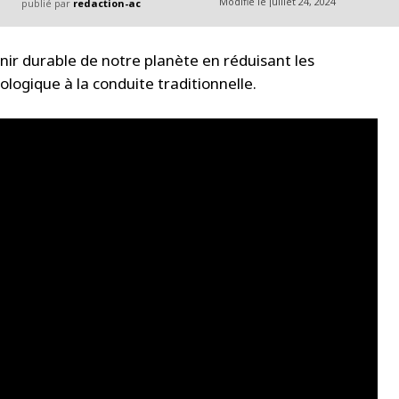
Modifié le
juillet 24, 2024
publié par
redaction-ac
nir durable de notre planète en réduisant les
logique à la conduite traditionnelle.