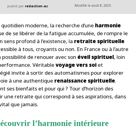
Modifié le
août 8, 2025
publié par
redaction-ac
du quotidien moderne, la recherche d’une
harmonie
sse de se libérer de la fatigue accumulée, de rompre le
n sens profond à l’existence, la
retraite spirituelle
sible à tous, croyants ou non. En France ou à l’autre
a possibilité de renouer avec son
éveil spirituel
, loin
a performance. Véritable
voyage vers soi
et
ilégié invite à sortir des automatismes pour explorer
a voie à une authentique
renaissance spirituelle
.
t ses bienfaits et pour qui ? Tour d’horizon des
r une retraite qui correspond à ses aspirations, dans
vital que jamais.
découvrir l’harmonie intérieure