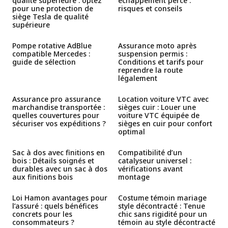
qualité supérieure : optez
échappement percé :
pour une protection de
risques et conseils
siège Tesla de qualité
supérieure
Pompe rotative AdBlue
Assurance moto après
compatible Mercedes :
suspension permis :
guide de sélection
Conditions et tarifs pour
reprendre la route
légalement
Assurance pro assurance
Location voiture VTC avec
marchandise transportée :
sièges cuir : Louer une
quelles couvertures pour
voiture VTC équipée de
sécuriser vos expéditions ?
sièges en cuir pour confort
optimal
Sac à dos avec finitions en
Compatibilité d’un
bois : Détails soignés et
catalyseur universel :
durables avec un sac à dos
vérifications avant
aux finitions bois
montage
Loi Hamon avantages pour
Costume témoin mariage
l’assuré : quels bénéfices
style décontracté : Tenue
concrets pour les
chic sans rigidité pour un
consommateurs ?
témoin au style décontracté