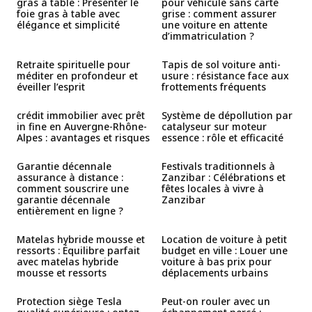
gras à table : Présenter le
pour véhicule sans carte
foie gras à table avec
grise : comment assurer
élégance et simplicité
une voiture en attente
d’immatriculation ?
Retraite spirituelle pour
Tapis de sol voiture anti-
méditer en profondeur et
usure : résistance face aux
éveiller l’esprit
frottements fréquents
crédit immobilier avec prêt
Système de dépollution par
in fine en Auvergne-Rhône-
catalyseur sur moteur
Alpes : avantages et risques
essence : rôle et efficacité
Garantie décennale
Festivals traditionnels à
assurance à distance :
Zanzibar : Célébrations et
comment souscrire une
fêtes locales à vivre à
garantie décennale
Zanzibar
entièrement en ligne ?
Matelas hybride mousse et
Location de voiture à petit
ressorts : Équilibre parfait
budget en ville : Louer une
avec matelas hybride
voiture à bas prix pour
mousse et ressorts
déplacements urbains
Protection siège Tesla
Peut-on rouler avec un