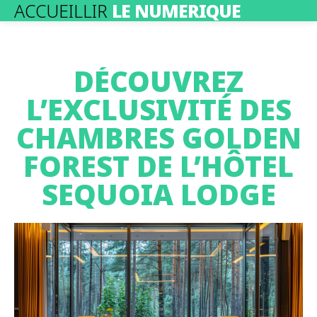
ACCUEILLIR
LE NUMERIQUE
DÉCOUVREZ
L’EXCLUSIVITÉ DES
CHAMBRES GOLDEN
FOREST DE L’HÔTEL
SEQUOIA LODGE