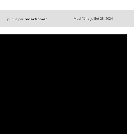
Modifié le
juillet 28, 2024
publié par
redaction-ac