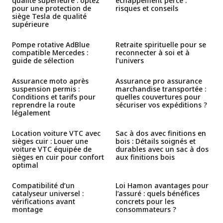
qualité supérieure : optez
échappement percé :
pour une protection de
risques et conseils
siège Tesla de qualité
supérieure
Pompe rotative AdBlue
Retraite spirituelle pour se
compatible Mercedes :
reconnecter à soi et à
guide de sélection
l’univers
Assurance moto après
Assurance pro assurance
suspension permis :
marchandise transportée :
Conditions et tarifs pour
quelles couvertures pour
reprendre la route
sécuriser vos expéditions ?
légalement
Location voiture VTC avec
Sac à dos avec finitions en
sièges cuir : Louer une
bois : Détails soignés et
voiture VTC équipée de
durables avec un sac à dos
sièges en cuir pour confort
aux finitions bois
optimal
Compatibilité d’un
Loi Hamon avantages pour
catalyseur universel :
l’assuré : quels bénéfices
vérifications avant
concrets pour les
montage
consommateurs ?