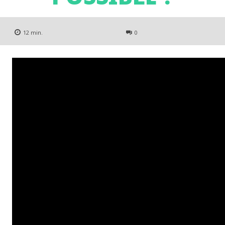
12
min.
0