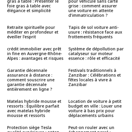
gras à table : Présenter le
pour véhicule sans carte
foie gras à table avec
grise : comment assurer
élégance et simplicité
une voiture en attente
d’immatriculation ?
Retraite spirituelle pour
Tapis de sol voiture anti-
méditer en profondeur et
usure : résistance face aux
éveiller l’esprit
frottements fréquents
crédit immobilier avec prêt
Système de dépollution par
in fine en Auvergne-Rhône-
catalyseur sur moteur
Alpes : avantages et risques
essence : rôle et efficacité
Garantie décennale
Festivals traditionnels à
assurance à distance :
Zanzibar : Célébrations et
comment souscrire une
fêtes locales à vivre à
garantie décennale
Zanzibar
entièrement en ligne ?
Matelas hybride mousse et
Location de voiture à petit
ressorts : Équilibre parfait
budget en ville : Louer une
avec matelas hybride
voiture à bas prix pour
mousse et ressorts
déplacements urbains
Protection siège Tesla
Peut-on rouler avec un