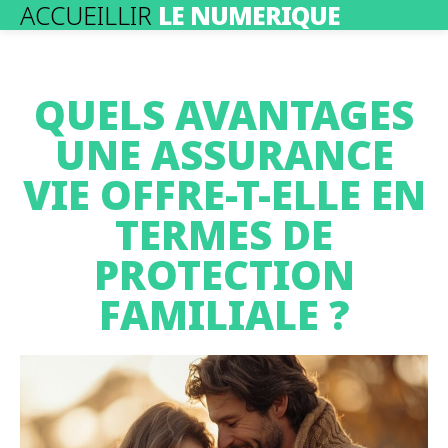
ACCUEILLIR
LE NUMERIQUE
QUELS AVANTAGES
UNE ASSURANCE
VIE OFFRE-T-ELLE EN
TERMES DE
PROTECTION
FAMILIALE ?