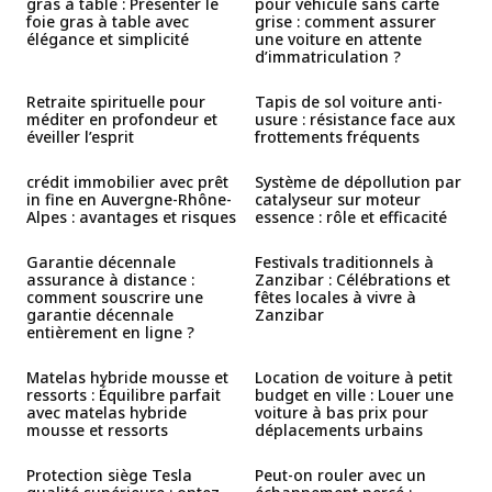
gras à table : Présenter le
pour véhicule sans carte
foie gras à table avec
grise : comment assurer
élégance et simplicité
une voiture en attente
d’immatriculation ?
Retraite spirituelle pour
Tapis de sol voiture anti-
méditer en profondeur et
usure : résistance face aux
éveiller l’esprit
frottements fréquents
crédit immobilier avec prêt
Système de dépollution par
in fine en Auvergne-Rhône-
catalyseur sur moteur
Alpes : avantages et risques
essence : rôle et efficacité
Garantie décennale
Festivals traditionnels à
assurance à distance :
Zanzibar : Célébrations et
comment souscrire une
fêtes locales à vivre à
garantie décennale
Zanzibar
entièrement en ligne ?
Matelas hybride mousse et
Location de voiture à petit
ressorts : Équilibre parfait
budget en ville : Louer une
avec matelas hybride
voiture à bas prix pour
mousse et ressorts
déplacements urbains
Protection siège Tesla
Peut-on rouler avec un