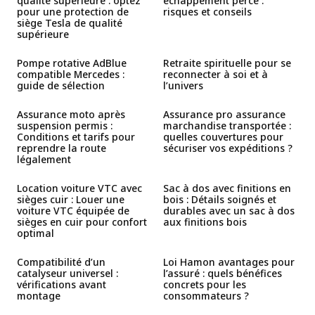
qualité supérieure : optez
échappement percé :
pour une protection de
risques et conseils
siège Tesla de qualité
supérieure
Pompe rotative AdBlue
Retraite spirituelle pour se
compatible Mercedes :
reconnecter à soi et à
guide de sélection
l’univers
Assurance moto après
Assurance pro assurance
suspension permis :
marchandise transportée :
Conditions et tarifs pour
quelles couvertures pour
reprendre la route
sécuriser vos expéditions ?
légalement
Location voiture VTC avec
Sac à dos avec finitions en
sièges cuir : Louer une
bois : Détails soignés et
voiture VTC équipée de
durables avec un sac à dos
sièges en cuir pour confort
aux finitions bois
optimal
Compatibilité d’un
Loi Hamon avantages pour
catalyseur universel :
l’assuré : quels bénéfices
vérifications avant
concrets pour les
montage
consommateurs ?