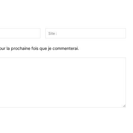
Email
Site
:*
:
ur la prochaine fois que je commenterai.