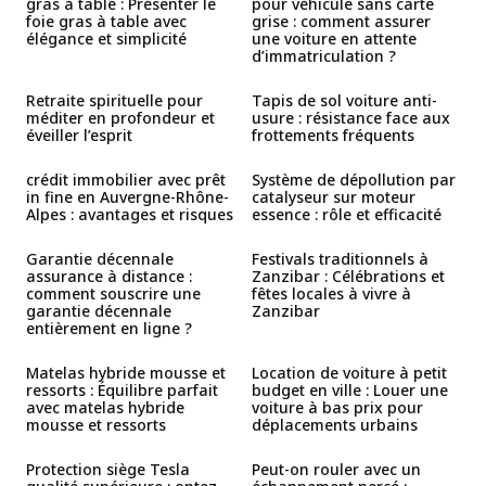
gras à table : Présenter le
pour véhicule sans carte
foie gras à table avec
grise : comment assurer
élégance et simplicité
une voiture en attente
d’immatriculation ?
Retraite spirituelle pour
Tapis de sol voiture anti-
méditer en profondeur et
usure : résistance face aux
éveiller l’esprit
frottements fréquents
crédit immobilier avec prêt
Système de dépollution par
in fine en Auvergne-Rhône-
catalyseur sur moteur
Alpes : avantages et risques
essence : rôle et efficacité
Garantie décennale
Festivals traditionnels à
assurance à distance :
Zanzibar : Célébrations et
comment souscrire une
fêtes locales à vivre à
garantie décennale
Zanzibar
entièrement en ligne ?
Matelas hybride mousse et
Location de voiture à petit
ressorts : Équilibre parfait
budget en ville : Louer une
avec matelas hybride
voiture à bas prix pour
mousse et ressorts
déplacements urbains
Protection siège Tesla
Peut-on rouler avec un