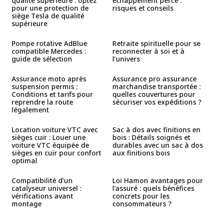
qualité supérieure : optez
échappement percé :
pour une protection de
risques et conseils
siège Tesla de qualité
supérieure
Pompe rotative AdBlue
Retraite spirituelle pour se
compatible Mercedes :
reconnecter à soi et à
guide de sélection
l’univers
Assurance moto après
Assurance pro assurance
suspension permis :
marchandise transportée :
Conditions et tarifs pour
quelles couvertures pour
reprendre la route
sécuriser vos expéditions ?
légalement
Location voiture VTC avec
Sac à dos avec finitions en
sièges cuir : Louer une
bois : Détails soignés et
voiture VTC équipée de
durables avec un sac à dos
sièges en cuir pour confort
aux finitions bois
optimal
Compatibilité d’un
Loi Hamon avantages pour
catalyseur universel :
l’assuré : quels bénéfices
vérifications avant
concrets pour les
montage
consommateurs ?