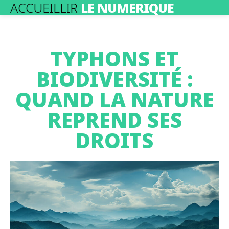
ACCUEILLIR
LE NUMERIQUE
TYPHONS ET
BIODIVERSITÉ :
QUAND LA NATURE
REPREND SES
DROITS