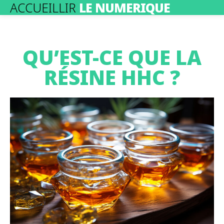
ACCUEILLIR
LE NUMERIQUE
QU’EST-CE QUE LA
RÉSINE HHC ?