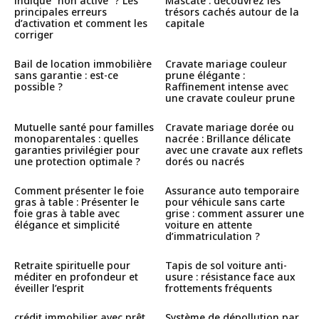
indique “non activé ”? Les
Mascate : découvrez les
principales erreurs
trésors cachés autour de la
d’activation et comment les
capitale
corriger
Bail de location immobilière
Cravate mariage couleur
sans garantie : est-ce
prune élégante :
possible ?
Raffinement intense avec
une cravate couleur prune
Mutuelle santé pour familles
Cravate mariage dorée ou
monoparentales : quelles
nacrée : Brillance délicate
garanties privilégier pour
avec une cravate aux reflets
une protection optimale ?
dorés ou nacrés
Comment présenter le foie
Assurance auto temporaire
gras à table : Présenter le
pour véhicule sans carte
foie gras à table avec
grise : comment assurer une
élégance et simplicité
voiture en attente
d’immatriculation ?
Retraite spirituelle pour
Tapis de sol voiture anti-
méditer en profondeur et
usure : résistance face aux
éveiller l’esprit
frottements fréquents
crédit immobilier avec prêt
Système de dépollution par