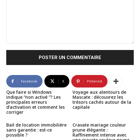
Commenter
:
Facebook
X
Pinterest
Que faire si Windows
Voyage aux alentours de
indique “non activé ”? Les
Mascate : découvrez les
principales erreurs
trésors cachés autour de la
d’activation et comment les
capitale
corriger
Bail de location immobilière
Cravate mariage couleur
sans garantie : est-ce
prune élégante :
possible ?
Raffinement intense avec
une cravate couleur prune