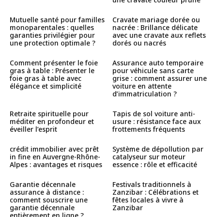
Mutuelle santé pour familles
Cravate mariage dorée ou
monoparentales : quelles
nacrée : Brillance délicate
garanties privilégier pour
avec une cravate aux reflets
une protection optimale ?
dorés ou nacrés
Comment présenter le foie
Assurance auto temporaire
gras à table : Présenter le
pour véhicule sans carte
foie gras à table avec
grise : comment assurer une
élégance et simplicité
voiture en attente
d’immatriculation ?
Retraite spirituelle pour
Tapis de sol voiture anti-
méditer en profondeur et
usure : résistance face aux
éveiller l’esprit
frottements fréquents
crédit immobilier avec prêt
Système de dépollution par
in fine en Auvergne-Rhône-
catalyseur sur moteur
Alpes : avantages et risques
essence : rôle et efficacité
Garantie décennale
Festivals traditionnels à
assurance à distance :
Zanzibar : Célébrations et
comment souscrire une
fêtes locales à vivre à
garantie décennale
Zanzibar
entièrement en ligne ?