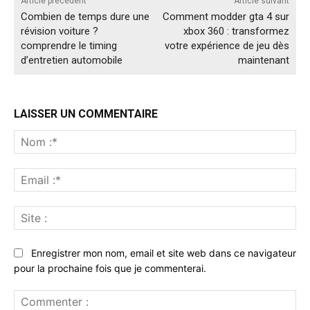
Article précédent
Article suivant
Combien de temps dure une
Comment modder gta 4 sur
révision voiture ?
xbox 360 : transformez
comprendre le timing
votre expérience de jeu dès
d’entretien automobile
maintenant
LAISSER UN COMMENTAIRE
No
:*
Ema
:*
Sit
:
Enregistrer mon nom, email et site web dans ce navigateur
pour la prochaine fois que je commenterai.