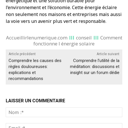
énergétique et une solution durable pour
l’environnement et l’économie. Cette énergie éclaire
non seulement nos maisons et entreprises mais aussi
la voie vers un avenir plus vert et responsable.
Accueillirlenumerique.com
conseil
Comment
fonctionne l énergie solaire
Article précédent
Article suivant
Comprendre les causes des
Comprendre l’utilité de la
règles douloureuses:
méditation: discussions et
explications et
insight sur un forum dédie
recommandations
LAISSER UN COMMENTAIRE
No
:*
Ema