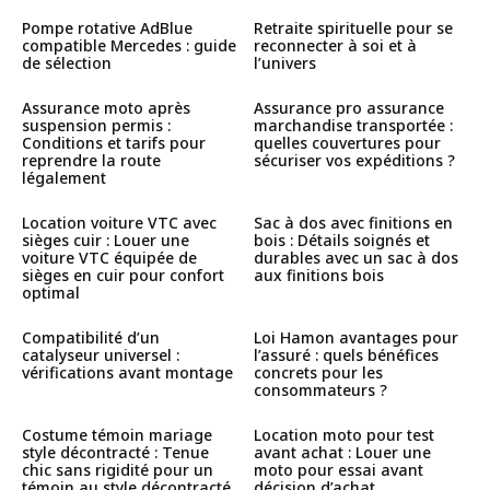
Pompe rotative AdBlue
Retraite spirituelle pour se
compatible Mercedes : guide
reconnecter à soi et à
de sélection
l’univers
Assurance moto après
Assurance pro assurance
suspension permis :
marchandise transportée :
Conditions et tarifs pour
quelles couvertures pour
reprendre la route
sécuriser vos expéditions ?
légalement
Location voiture VTC avec
Sac à dos avec finitions en
sièges cuir : Louer une
bois : Détails soignés et
voiture VTC équipée de
durables avec un sac à dos
sièges en cuir pour confort
aux finitions bois
optimal
Compatibilité d’un
Loi Hamon avantages pour
catalyseur universel :
l’assuré : quels bénéfices
vérifications avant montage
concrets pour les
consommateurs ?
Costume témoin mariage
Location moto pour test
style décontracté : Tenue
avant achat : Louer une
chic sans rigidité pour un
moto pour essai avant
témoin au style décontracté
décision d’achat