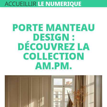
ACCUEILLIR
LE NUMERIQUE
PORTE MANTEAU
DESIGN :
DÉCOUVREZ LA
COLLECTION
AM.PM.