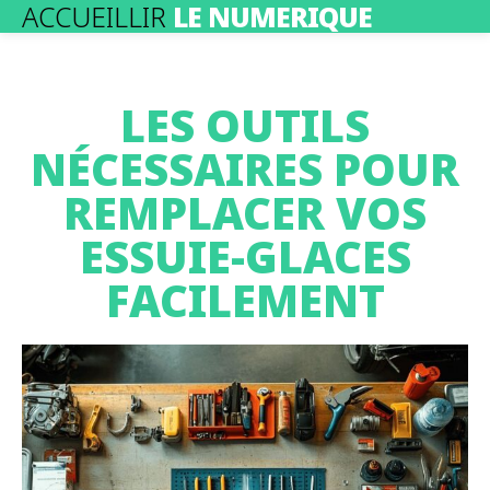
ACCUEILLIR
LE NUMERIQUE
LES OUTILS
NÉCESSAIRES POUR
REMPLACER VOS
ESSUIE-GLACES
FACILEMENT