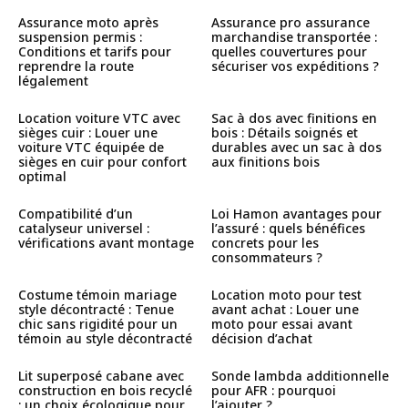
Assurance moto après
Assurance pro assurance
suspension permis :
marchandise transportée :
Conditions et tarifs pour
quelles couvertures pour
reprendre la route
sécuriser vos expéditions ?
légalement
Location voiture VTC avec
Sac à dos avec finitions en
sièges cuir : Louer une
bois : Détails soignés et
voiture VTC équipée de
durables avec un sac à dos
sièges en cuir pour confort
aux finitions bois
optimal
Compatibilité d’un
Loi Hamon avantages pour
catalyseur universel :
l’assuré : quels bénéfices
vérifications avant montage
concrets pour les
consommateurs ?
Costume témoin mariage
Location moto pour test
style décontracté : Tenue
avant achat : Louer une
chic sans rigidité pour un
moto pour essai avant
témoin au style décontracté
décision d’achat
Lit superposé cabane avec
Sonde lambda additionnelle
construction en bois recyclé
pour AFR : pourquoi
: un choix écologique pour
l’ajouter ?