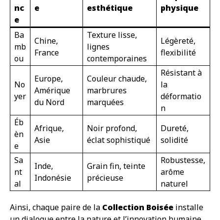
nc
e
esthétique
physique
e
Ba
Texture lisse,
Chine,
Légèreté,
mb
lignes
France
flexibilité
ou
contemporaines
Résistant à
Europe,
Couleur chaude,
No
la
Amérique
marbrures
yer
déformatio
du Nord
marquées
n
Éb
Afrique,
Noir profond,
Dureté,
èn
Asie
éclat sophistiqué
solidité
e
Sa
Robustesse,
Inde,
Grain fin, teinte
nt
arôme
Indonésie
précieuse
al
naturel
Ainsi, chaque paire de la
Collection Boisée
installe
un dialogue entre la nature et l’innovation humaine.