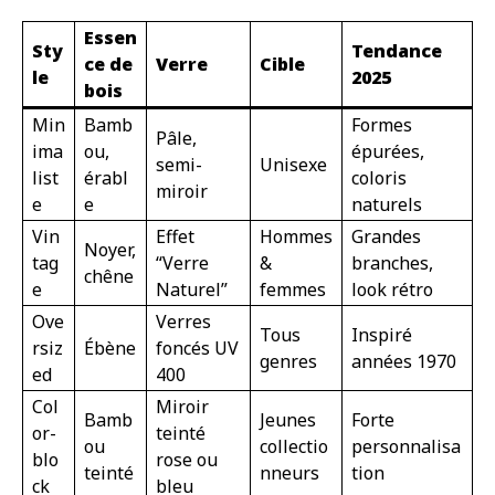
Essen
Sty
Tendance
ce de
Verre
Cible
le
2025
bois
Min
Bamb
Formes
Pâle,
ima
ou,
épurées,
semi-
Unisexe
list
érabl
coloris
miroir
e
e
naturels
Vin
Effet
Hommes
Grandes
Noyer,
tag
“Verre
&
branches,
chêne
e
Naturel”
femmes
look rétro
Ove
Verres
Tous
Inspiré
rsiz
Ébène
foncés UV
genres
années 1970
ed
400
Col
Miroir
Bamb
Jeunes
Forte
or-
teinté
ou
collectio
personnalisa
blo
rose ou
teinté
nneurs
tion
ck
bleu