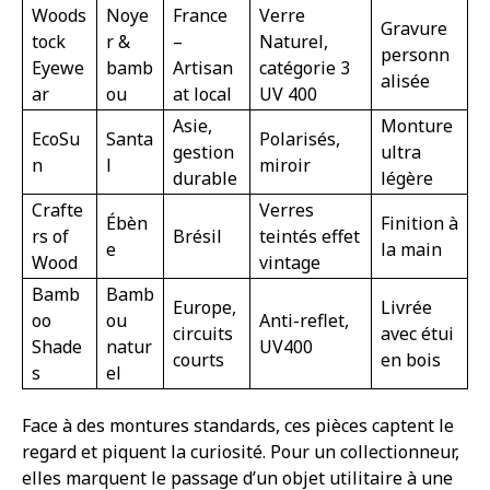
Woods
Noye
France
Verre
Gravure
tock
r &
–
Naturel,
personn
Eyewe
bamb
Artisan
catégorie 3
alisée
ar
ou
at local
UV 400
Asie,
Monture
EcoSu
Santa
Polarisés,
gestion
ultra
n
l
miroir
durable
légère
Crafte
Verres
Ébèn
Finition à
rs of
Brésil
teintés effet
e
la main
Wood
vintage
Bamb
Bamb
Europe,
Livrée
oo
ou
Anti-reflet,
circuits
avec étui
Shade
natur
UV400
courts
en bois
s
el
Face à des montures standards, ces pièces captent le
regard et piquent la curiosité. Pour un collectionneur,
elles marquent le passage d’un objet utilitaire à une