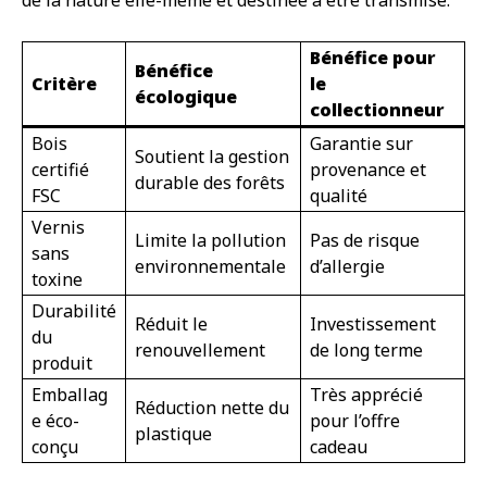
de la nature elle-même et destinée à être transmise.
Bénéfice pour
Bénéfice
Critère
le
écologique
collectionneur
Bois
Garantie sur
Soutient la gestion
certifié
provenance et
durable des forêts
FSC
qualité
Vernis
Limite la pollution
Pas de risque
sans
environnementale
d’allergie
toxine
Durabilité
Réduit le
Investissement
du
renouvellement
de long terme
produit
Emballag
Très apprécié
Réduction nette du
e éco-
pour l’offre
plastique
conçu
cadeau