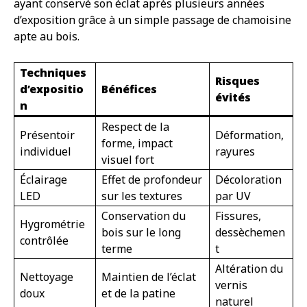
ayant conservé son éclat après plusieurs années
d’exposition grâce à un simple passage de chamoisine
apte au bois.
Techniques
Risques
d’expositio
Bénéfices
évités
n
Respect de la
Présentoir
Déformation,
forme, impact
individuel
rayures
visuel fort
Éclairage
Effet de profondeur
Décoloration
LED
sur les textures
par UV
Conservation du
Fissures,
Hygrométrie
bois sur le long
dessèchemen
contrôlée
terme
t
Altération du
Nettoyage
Maintien de l’éclat
vernis
doux
et de la patine
naturel