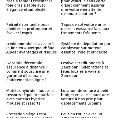
gras à table : Présenter le
pour véhicule sans carte
foie gras à table avec
grise : comment assurer
élégance et simplicité
une voiture en attente
d’immatriculation ?
Retraite spirituelle pour
Tapis de sol voiture anti-
méditer en profondeur et
usure : résistance face aux
éveiller l’esprit
frottements fréquents
crédit immobilier avec prêt
Système de dépollution par
in fine en Auvergne-Rhône-
catalyseur sur moteur
Alpes : avantages et risques
essence : rôle et efficacité
Garantie décennale
Festivals traditionnels à
assurance à distance :
Zanzibar : Célébrations et
comment souscrire une
fêtes locales à vivre à
garantie décennale
Zanzibar
entièrement en ligne ?
Matelas hybride mousse et
Location de voiture à petit
ressorts : Équilibre parfait
budget en ville : Louer une
avec matelas hybride
voiture à bas prix pour
mousse et ressorts
déplacements urbains
Protection siège Tesla
Peut-on rouler avec un