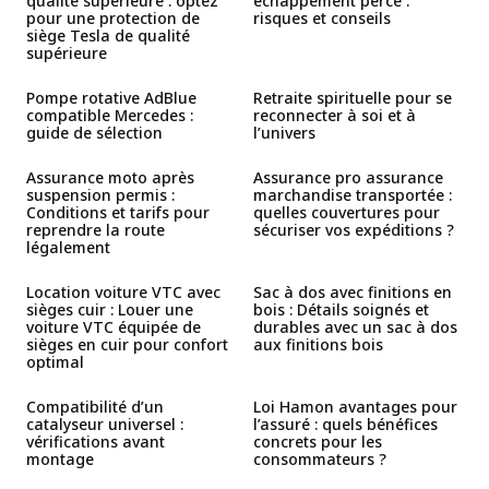
qualité supérieure : optez
échappement percé :
pour une protection de
risques et conseils
siège Tesla de qualité
supérieure
Pompe rotative AdBlue
Retraite spirituelle pour se
compatible Mercedes :
reconnecter à soi et à
guide de sélection
l’univers
Assurance moto après
Assurance pro assurance
suspension permis :
marchandise transportée :
Conditions et tarifs pour
quelles couvertures pour
reprendre la route
sécuriser vos expéditions ?
légalement
Location voiture VTC avec
Sac à dos avec finitions en
sièges cuir : Louer une
bois : Détails soignés et
voiture VTC équipée de
durables avec un sac à dos
sièges en cuir pour confort
aux finitions bois
optimal
Compatibilité d’un
Loi Hamon avantages pour
catalyseur universel :
l’assuré : quels bénéfices
vérifications avant
concrets pour les
montage
consommateurs ?