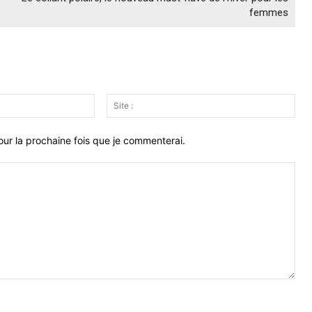
femmes
Email
Site
:*
:
ur la prochaine fois que je commenterai.