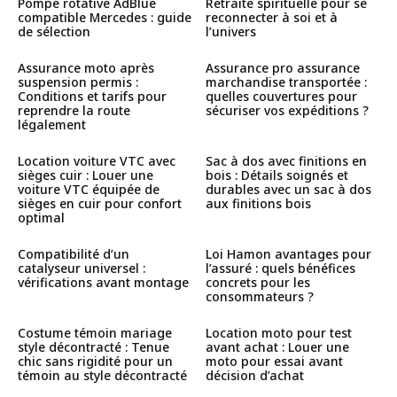
Pompe rotative AdBlue
Retraite spirituelle pour se
compatible Mercedes : guide
reconnecter à soi et à
de sélection
l’univers
Assurance moto après
Assurance pro assurance
suspension permis :
marchandise transportée :
Conditions et tarifs pour
quelles couvertures pour
reprendre la route
sécuriser vos expéditions ?
légalement
Location voiture VTC avec
Sac à dos avec finitions en
sièges cuir : Louer une
bois : Détails soignés et
voiture VTC équipée de
durables avec un sac à dos
sièges en cuir pour confort
aux finitions bois
optimal
Compatibilité d’un
Loi Hamon avantages pour
catalyseur universel :
l’assuré : quels bénéfices
vérifications avant montage
concrets pour les
consommateurs ?
Costume témoin mariage
Location moto pour test
style décontracté : Tenue
avant achat : Louer une
chic sans rigidité pour un
moto pour essai avant
témoin au style décontracté
décision d’achat