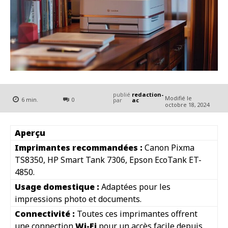
publié
redaction-
Modifié le
6
min.
0
par
ac
octobre 18, 2024
Aperçu
Imprimantes recommandées :
Canon Pixma
TS8350, HP Smart Tank 7306, Epson EcoTank ET-
4850.
Usage domestique :
Adaptées pour les
impressions photo et documents.
Connectivité :
Toutes ces imprimantes offrent
une connection
Wi-Fi
pour un accès facile depuis