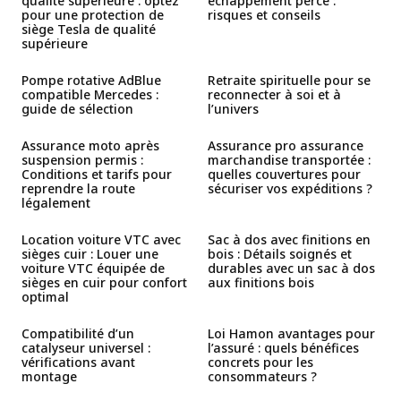
qualité supérieure : optez
échappement percé :
pour une protection de
risques et conseils
siège Tesla de qualité
supérieure
Pompe rotative AdBlue
Retraite spirituelle pour se
compatible Mercedes :
reconnecter à soi et à
guide de sélection
l’univers
Assurance moto après
Assurance pro assurance
suspension permis :
marchandise transportée :
Conditions et tarifs pour
quelles couvertures pour
reprendre la route
sécuriser vos expéditions ?
légalement
Location voiture VTC avec
Sac à dos avec finitions en
sièges cuir : Louer une
bois : Détails soignés et
voiture VTC équipée de
durables avec un sac à dos
sièges en cuir pour confort
aux finitions bois
optimal
Compatibilité d’un
Loi Hamon avantages pour
catalyseur universel :
l’assuré : quels bénéfices
vérifications avant
concrets pour les
montage
consommateurs ?