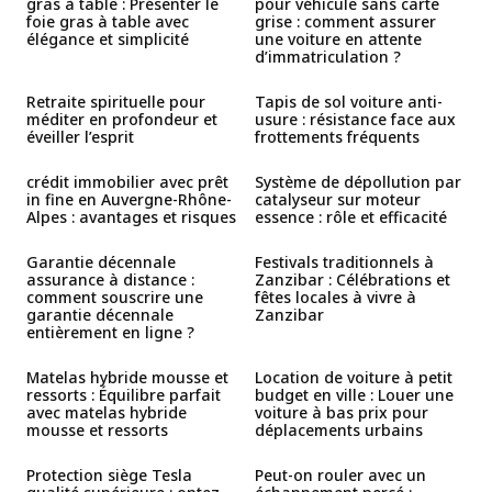
gras à table : Présenter le
pour véhicule sans carte
foie gras à table avec
grise : comment assurer
élégance et simplicité
une voiture en attente
d’immatriculation ?
Retraite spirituelle pour
Tapis de sol voiture anti-
méditer en profondeur et
usure : résistance face aux
éveiller l’esprit
frottements fréquents
crédit immobilier avec prêt
Système de dépollution par
in fine en Auvergne-Rhône-
catalyseur sur moteur
Alpes : avantages et risques
essence : rôle et efficacité
Garantie décennale
Festivals traditionnels à
assurance à distance :
Zanzibar : Célébrations et
comment souscrire une
fêtes locales à vivre à
garantie décennale
Zanzibar
entièrement en ligne ?
Matelas hybride mousse et
Location de voiture à petit
ressorts : Équilibre parfait
budget en ville : Louer une
avec matelas hybride
voiture à bas prix pour
mousse et ressorts
déplacements urbains
Protection siège Tesla
Peut-on rouler avec un