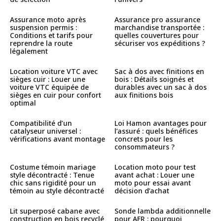
Assurance moto après
Assurance pro assurance
suspension permis :
marchandise transportée :
Conditions et tarifs pour
quelles couvertures pour
reprendre la route
sécuriser vos expéditions ?
légalement
Location voiture VTC avec
Sac à dos avec finitions en
sièges cuir : Louer une
bois : Détails soignés et
voiture VTC équipée de
durables avec un sac à dos
sièges en cuir pour confort
aux finitions bois
optimal
Compatibilité d’un
Loi Hamon avantages pour
catalyseur universel :
l’assuré : quels bénéfices
vérifications avant montage
concrets pour les
consommateurs ?
Costume témoin mariage
Location moto pour test
style décontracté : Tenue
avant achat : Louer une
chic sans rigidité pour un
moto pour essai avant
témoin au style décontracté
décision d’achat
Lit superposé cabane avec
Sonde lambda additionnelle
construction en bois recyclé
pour AFR : pourquoi