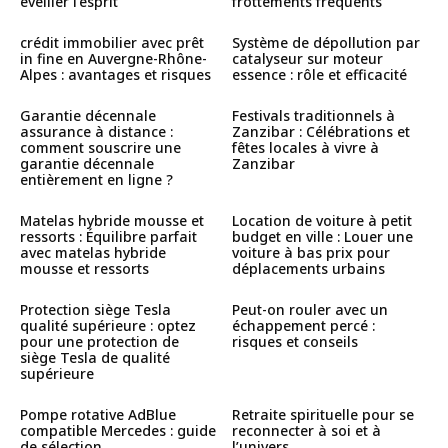
éveiller l’esprit
frottements fréquents
crédit immobilier avec prêt
Système de dépollution par
in fine en Auvergne-Rhône-
catalyseur sur moteur
Alpes : avantages et risques
essence : rôle et efficacité
Garantie décennale
Festivals traditionnels à
assurance à distance :
Zanzibar : Célébrations et
comment souscrire une
fêtes locales à vivre à
garantie décennale
Zanzibar
entièrement en ligne ?
Matelas hybride mousse et
Location de voiture à petit
ressorts : Équilibre parfait
budget en ville : Louer une
avec matelas hybride
voiture à bas prix pour
mousse et ressorts
déplacements urbains
Protection siège Tesla
Peut-on rouler avec un
qualité supérieure : optez
échappement percé :
pour une protection de
risques et conseils
siège Tesla de qualité
supérieure
Pompe rotative AdBlue
Retraite spirituelle pour se
compatible Mercedes : guide
reconnecter à soi et à
de sélection
l’univers