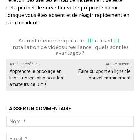
recevoir des alertes en cas de mouvement détecté.
Cela permet de surveiller votre propriété même
lorsque vous êtes absent et de réagir rapidement en
cas d’incident.
Accueillirlenumerique.com
conseil
Installation de vidéosurveillance : quels sont les
avantages ?
Article précédent
Article suivant
Apprendre le bricolage en
Faire du sport en ligne : le
ligne : un vrai plus pour les
nouvel entraînement
amateurs de DIY !
LAISSER UN COMMENTAIRE
No
:*
Ema