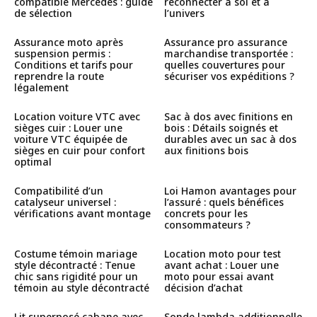
compatible Mercedes : guide
reconnecter à soi et à
de sélection
l’univers
Assurance moto après
Assurance pro assurance
suspension permis :
marchandise transportée :
Conditions et tarifs pour
quelles couvertures pour
reprendre la route
sécuriser vos expéditions ?
légalement
Location voiture VTC avec
Sac à dos avec finitions en
sièges cuir : Louer une
bois : Détails soignés et
voiture VTC équipée de
durables avec un sac à dos
sièges en cuir pour confort
aux finitions bois
optimal
Compatibilité d’un
Loi Hamon avantages pour
catalyseur universel :
l’assuré : quels bénéfices
vérifications avant montage
concrets pour les
consommateurs ?
Costume témoin mariage
Location moto pour test
style décontracté : Tenue
avant achat : Louer une
chic sans rigidité pour un
moto pour essai avant
témoin au style décontracté
décision d’achat
Lit superposé cabane avec
Sonde lambda additionnelle