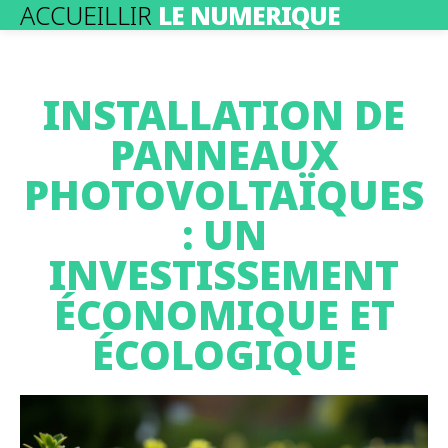
ACCUEILLIR
LE NUMERIQUE
INSTALLATION DE
PANNEAUX
PHOTOVOLTAÏQUES
: UN
INVESTISSEMENT
ÉCONOMIQUE ET
ÉCOLOGIQUE