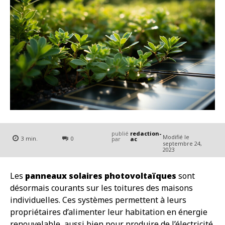
publié
redaction-
Modifié le
3
min.
0
par
ac
septembre 24,
2023
Les
panneaux solaires photovoltaïques
sont
désormais courants sur les toitures des maisons
individuelles. Ces systèmes permettent à leurs
propriétaires d’alimenter leur habitation en énergie
renouvelable, aussi bien pour produire de l’électricité