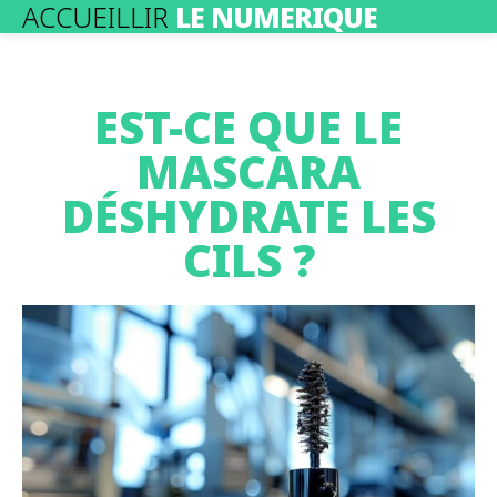
ACCUEILLIR
LE NUMERIQUE
EST-CE QUE LE
MASCARA
DÉSHYDRATE LES
CILS ?