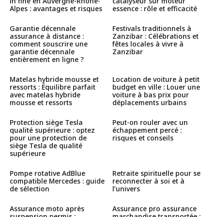
in fine en Auvergne-Rhône-
catalyseur sur moteur
Alpes : avantages et risques
essence : rôle et efficacité
Garantie décennale
Festivals traditionnels à
assurance à distance :
Zanzibar : Célébrations et
comment souscrire une
fêtes locales à vivre à
garantie décennale
Zanzibar
entièrement en ligne ?
Matelas hybride mousse et
Location de voiture à petit
ressorts : Équilibre parfait
budget en ville : Louer une
avec matelas hybride
voiture à bas prix pour
mousse et ressorts
déplacements urbains
Protection siège Tesla
Peut-on rouler avec un
qualité supérieure : optez
échappement percé :
pour une protection de
risques et conseils
siège Tesla de qualité
supérieure
Pompe rotative AdBlue
Retraite spirituelle pour se
compatible Mercedes : guide
reconnecter à soi et à
de sélection
l’univers
Assurance moto après
Assurance pro assurance
suspension permis :
marchandise transportée :