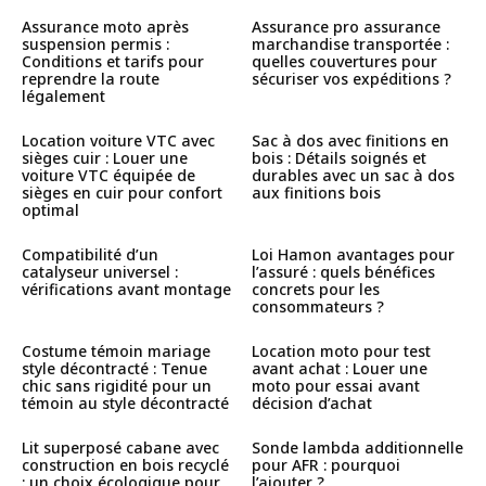
Assurance moto après
Assurance pro assurance
suspension permis :
marchandise transportée :
Conditions et tarifs pour
quelles couvertures pour
reprendre la route
sécuriser vos expéditions ?
légalement
Location voiture VTC avec
Sac à dos avec finitions en
sièges cuir : Louer une
bois : Détails soignés et
voiture VTC équipée de
durables avec un sac à dos
sièges en cuir pour confort
aux finitions bois
optimal
Compatibilité d’un
Loi Hamon avantages pour
catalyseur universel :
l’assuré : quels bénéfices
vérifications avant montage
concrets pour les
consommateurs ?
Costume témoin mariage
Location moto pour test
style décontracté : Tenue
avant achat : Louer une
chic sans rigidité pour un
moto pour essai avant
témoin au style décontracté
décision d’achat
Lit superposé cabane avec
Sonde lambda additionnelle
construction en bois recyclé
pour AFR : pourquoi
: un choix écologique pour
l’ajouter ?