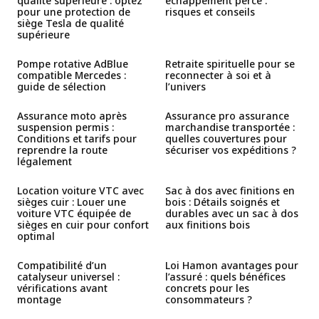
qualité supérieure : optez
échappement percé :
pour une protection de
risques et conseils
siège Tesla de qualité
supérieure
Pompe rotative AdBlue
Retraite spirituelle pour se
compatible Mercedes :
reconnecter à soi et à
guide de sélection
l’univers
Assurance moto après
Assurance pro assurance
suspension permis :
marchandise transportée :
Conditions et tarifs pour
quelles couvertures pour
reprendre la route
sécuriser vos expéditions ?
légalement
Location voiture VTC avec
Sac à dos avec finitions en
sièges cuir : Louer une
bois : Détails soignés et
voiture VTC équipée de
durables avec un sac à dos
sièges en cuir pour confort
aux finitions bois
optimal
Compatibilité d’un
Loi Hamon avantages pour
catalyseur universel :
l’assuré : quels bénéfices
vérifications avant
concrets pour les
montage
consommateurs ?