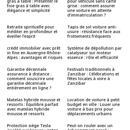
gras à table : Présenter le
pour véhicule sans carte
foie gras à table avec
grise : comment assurer
élégance et simplicité
une voiture en attente
d’immatriculation ?
Retraite spirituelle pour
Tapis de sol voiture anti-
méditer en profondeur et
usure : résistance face aux
éveiller l’esprit
frottements fréquents
crédit immobilier avec prêt
Système de dépollution par
in fine en Auvergne-Rhône-
catalyseur sur moteur
Alpes : avantages et risques
essence : rôle et efficacité
Garantie décennale
Festivals traditionnels à
assurance à distance :
Zanzibar : Célébrations et
comment souscrire une
fêtes locales à vivre à
garantie décennale
Zanzibar
entièrement en ligne ?
Matelas hybride mousse et
Location de voiture à petit
ressorts : Équilibre parfait
budget en ville : Louer une
avec matelas hybride
voiture à bas prix pour
mousse et ressorts
déplacements urbains
Protection siège Tesla
Peut-on rouler avec un