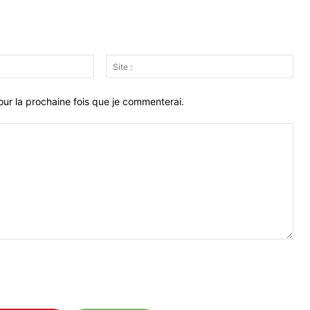
Email
Site
:*
:
ur la prochaine fois que je commenterai.