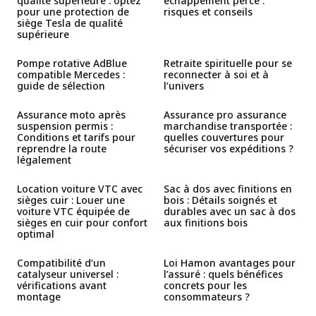
qualité supérieure : optez
échappement percé :
pour une protection de
risques et conseils
siège Tesla de qualité
supérieure
Pompe rotative AdBlue
Retraite spirituelle pour se
compatible Mercedes :
reconnecter à soi et à
guide de sélection
l’univers
Assurance moto après
Assurance pro assurance
suspension permis :
marchandise transportée :
Conditions et tarifs pour
quelles couvertures pour
reprendre la route
sécuriser vos expéditions ?
légalement
Location voiture VTC avec
Sac à dos avec finitions en
sièges cuir : Louer une
bois : Détails soignés et
voiture VTC équipée de
durables avec un sac à dos
sièges en cuir pour confort
aux finitions bois
optimal
Compatibilité d’un
Loi Hamon avantages pour
catalyseur universel :
l’assuré : quels bénéfices
vérifications avant
concrets pour les
montage
consommateurs ?