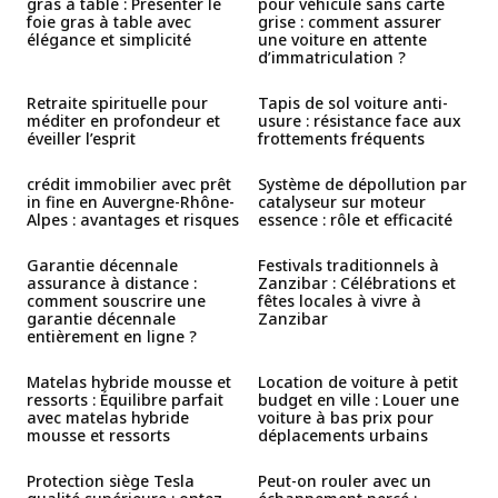
gras à table : Présenter le
pour véhicule sans carte
foie gras à table avec
grise : comment assurer
élégance et simplicité
une voiture en attente
d’immatriculation ?
Retraite spirituelle pour
Tapis de sol voiture anti-
méditer en profondeur et
usure : résistance face aux
éveiller l’esprit
frottements fréquents
crédit immobilier avec prêt
Système de dépollution par
in fine en Auvergne-Rhône-
catalyseur sur moteur
Alpes : avantages et risques
essence : rôle et efficacité
Garantie décennale
Festivals traditionnels à
assurance à distance :
Zanzibar : Célébrations et
comment souscrire une
fêtes locales à vivre à
garantie décennale
Zanzibar
entièrement en ligne ?
Matelas hybride mousse et
Location de voiture à petit
ressorts : Équilibre parfait
budget en ville : Louer une
avec matelas hybride
voiture à bas prix pour
mousse et ressorts
déplacements urbains
Protection siège Tesla
Peut-on rouler avec un