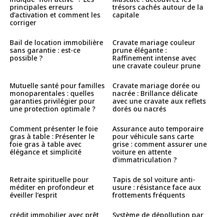
principales erreurs
trésors cachés autour de la
d’activation et comment les
capitale
corriger
Bail de location immobilière
Cravate mariage couleur
sans garantie : est-ce
prune élégante :
possible ?
Raffinement intense avec
une cravate couleur prune
Mutuelle santé pour familles
Cravate mariage dorée ou
monoparentales : quelles
nacrée : Brillance délicate
garanties privilégier pour
avec une cravate aux reflets
une protection optimale ?
dorés ou nacrés
Comment présenter le foie
Assurance auto temporaire
gras à table : Présenter le
pour véhicule sans carte
foie gras à table avec
grise : comment assurer une
élégance et simplicité
voiture en attente
d’immatriculation ?
Retraite spirituelle pour
Tapis de sol voiture anti-
méditer en profondeur et
usure : résistance face aux
éveiller l’esprit
frottements fréquents
crédit immobilier avec prêt
Système de dépollution par