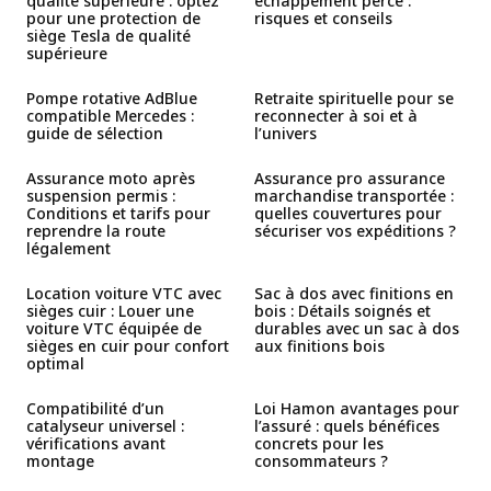
qualité supérieure : optez
échappement percé :
pour une protection de
risques et conseils
siège Tesla de qualité
supérieure
Pompe rotative AdBlue
Retraite spirituelle pour se
compatible Mercedes :
reconnecter à soi et à
guide de sélection
l’univers
Assurance moto après
Assurance pro assurance
suspension permis :
marchandise transportée :
Conditions et tarifs pour
quelles couvertures pour
reprendre la route
sécuriser vos expéditions ?
légalement
Location voiture VTC avec
Sac à dos avec finitions en
sièges cuir : Louer une
bois : Détails soignés et
voiture VTC équipée de
durables avec un sac à dos
sièges en cuir pour confort
aux finitions bois
optimal
Compatibilité d’un
Loi Hamon avantages pour
catalyseur universel :
l’assuré : quels bénéfices
vérifications avant
concrets pour les
montage
consommateurs ?