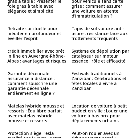
gras à table : Présenter le
pour véhicule sans carte
foie gras à table avec
grise : comment assurer
élégance et simplicité
une voiture en attente
d’immatriculation ?
Retraite spirituelle pour
Tapis de sol voiture anti-
méditer en profondeur et
usure : résistance face aux
éveiller l’esprit
frottements fréquents
crédit immobilier avec prêt
Système de dépollution par
in fine en Auvergne-Rhône-
catalyseur sur moteur
Alpes : avantages et risques
essence : rôle et efficacité
Garantie décennale
Festivals traditionnels à
assurance à distance :
Zanzibar : Célébrations et
comment souscrire une
fêtes locales à vivre à
garantie décennale
Zanzibar
entièrement en ligne ?
Matelas hybride mousse et
Location de voiture à petit
ressorts : Équilibre parfait
budget en ville : Louer une
avec matelas hybride
voiture à bas prix pour
mousse et ressorts
déplacements urbains
Protection siège Tesla
Peut-on rouler avec un