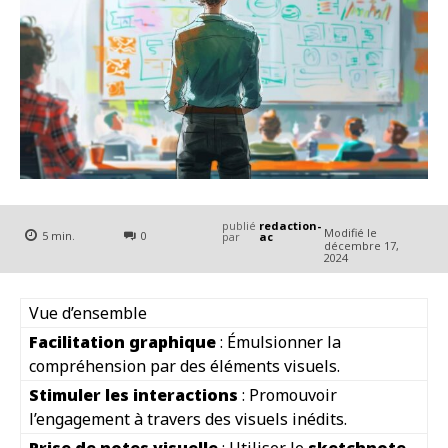
publié
redaction-
Modifié le
5
min.
0
par
ac
décembre 17,
2024
Vue d’ensemble
Facilitation graphique
: Émulsionner la
compréhension par des éléments visuels.
Stimuler les interactions
: Promouvoir
l’engagement à travers des visuels inédits.
Prise de notes visuelle
: Utiliser le
sketchnote