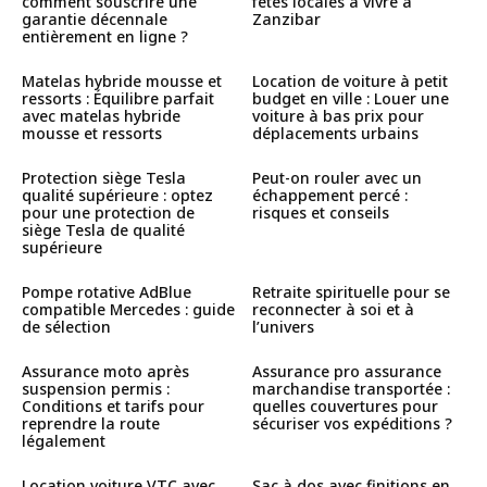
comment souscrire une
fêtes locales à vivre à
garantie décennale
Zanzibar
entièrement en ligne ?
Matelas hybride mousse et
Location de voiture à petit
ressorts : Équilibre parfait
budget en ville : Louer une
avec matelas hybride
voiture à bas prix pour
mousse et ressorts
déplacements urbains
Protection siège Tesla
Peut-on rouler avec un
qualité supérieure : optez
échappement percé :
pour une protection de
risques et conseils
siège Tesla de qualité
supérieure
Pompe rotative AdBlue
Retraite spirituelle pour se
compatible Mercedes : guide
reconnecter à soi et à
de sélection
l’univers
Assurance moto après
Assurance pro assurance
suspension permis :
marchandise transportée :
Conditions et tarifs pour
quelles couvertures pour
reprendre la route
sécuriser vos expéditions ?
légalement
Location voiture VTC avec
Sac à dos avec finitions en