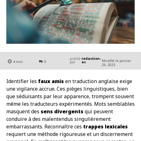
publié
redaction-
Modifié le
janvier
4
min.
0
par
ac
29, 2025
Identifier les
faux amis
en traduction anglaise exige
une vigilance accrue. Ces pièges linguistiques, bien
que séduisants par leur apparence, trompent souvent
même les traducteurs expérimentés. Mots semblables
masquent des
sens divergents
qui peuvent
conduire à des malentendus singulièrement
embarrassants. Reconnaître ces
trappes lexicales
requiert une méthode rigoureuse et un discernement