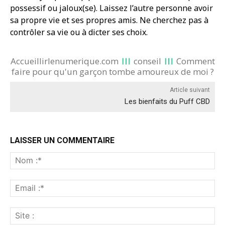
possessif ou jaloux(se). Laissez l’autre personne avoir
sa propre vie et ses propres amis. Ne cherchez pas à
contrôler sa vie ou à dicter ses choix.
Accueillirlenumerique.com
conseil
Comment
faire pour qu'un garçon tombe amoureux de moi ?
Article suivant
Les bienfaits du Puff CBD
LAISSER UN COMMENTAIRE
No
:*
Ema
:*
Sit
: