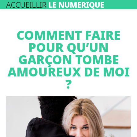
ACCUEILLIR
LE NUMERIQUE
COMMENT FAIRE
POUR QU’UN
GARÇON TOMBE
AMOUREUX DE MOI
?