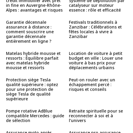
crédit immobilier avec prêt
Système de dépollution par
in fine en Auvergne-Rhône-
catalyseur sur moteur
Alpes : avantages et risques
essence : rôle et efficacité
Garantie décennale
Festivals traditionnels à
assurance à distance :
Zanzibar : Célébrations et
comment souscrire une
fêtes locales à vivre à
garantie décennale
Zanzibar
entièrement en ligne ?
Matelas hybride mousse et
Location de voiture à petit
ressorts : Équilibre parfait
budget en ville : Louer une
avec matelas hybride
voiture à bas prix pour
mousse et ressorts
déplacements urbains
Protection siège Tesla
Peut-on rouler avec un
qualité supérieure : optez
échappement percé :
pour une protection de
risques et conseils
siège Tesla de qualité
supérieure
Pompe rotative AdBlue
Retraite spirituelle pour se
compatible Mercedes : guide
reconnecter à soi et à
de sélection
l’univers
Assurance moto après
Assurance pro assurance