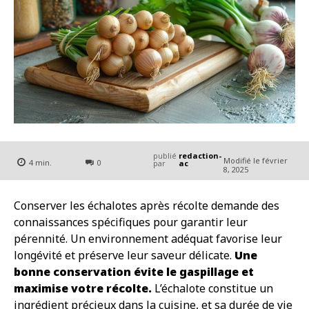
publié
redaction-
Modifié le
février
4
min.
0
par
ac
8, 2025
Conserver les échalotes après récolte demande des
connaissances spécifiques pour garantir leur
pérennité. Un environnement adéquat favorise leur
longévité et préserve leur saveur délicate.
Une
bonne conservation évite le gaspillage et
maximise votre récolte.
L’échalote constitue un
ingrédient précieux dans la cuisine, et sa durée de vie