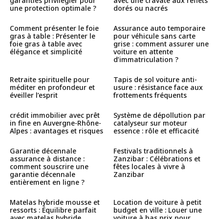
garanties privilégier pour
avec une cravate aux reflets
une protection optimale ?
dorés ou nacrés
Comment présenter le foie
Assurance auto temporaire
gras à table : Présenter le
pour véhicule sans carte
foie gras à table avec
grise : comment assurer une
élégance et simplicité
voiture en attente
d’immatriculation ?
Retraite spirituelle pour
Tapis de sol voiture anti-
méditer en profondeur et
usure : résistance face aux
éveiller l’esprit
frottements fréquents
crédit immobilier avec prêt
Système de dépollution par
in fine en Auvergne-Rhône-
catalyseur sur moteur
Alpes : avantages et risques
essence : rôle et efficacité
Garantie décennale
Festivals traditionnels à
assurance à distance :
Zanzibar : Célébrations et
comment souscrire une
fêtes locales à vivre à
garantie décennale
Zanzibar
entièrement en ligne ?
Matelas hybride mousse et
Location de voiture à petit
ressorts : Équilibre parfait
budget en ville : Louer une
avec matelas hybride
voiture à bas prix pour