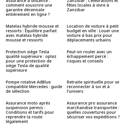
assurance à distance :
Zanzibar : Célébrations et
comment souscrire une
fêtes locales à vivre à
garantie décennale
Zanzibar
entièrement en ligne ?
Matelas hybride mousse et
Location de voiture à petit
ressorts : Équilibre parfait
budget en ville : Louer une
avec matelas hybride
voiture à bas prix pour
mousse et ressorts
déplacements urbains
Protection siège Tesla
Peut-on rouler avec un
qualité supérieure : optez
échappement percé :
pour une protection de
risques et conseils
siège Tesla de qualité
supérieure
Pompe rotative AdBlue
Retraite spirituelle pour se
compatible Mercedes : guide
reconnecter à soi et à
de sélection
l’univers
Assurance moto après
Assurance pro assurance
suspension permis :
marchandise transportée :
Conditions et tarifs pour
quelles couvertures pour
reprendre la route
sécuriser vos expéditions ?
légalement