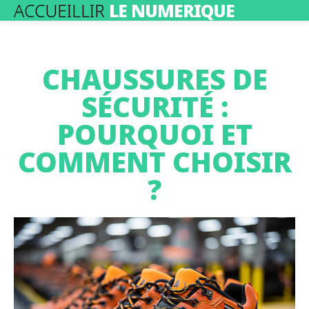
ACCUEILLIR
LE NUMERIQUE
CHAUSSURES DE
SÉCURITÉ :
POURQUOI ET
COMMENT CHOISIR
?