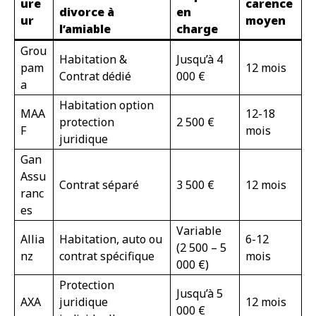
ure
carence
divorce à
en
ur
moyen
l’amiable
charge
Grou
Habitation &
Jusqu’à 4
pam
12 mois
Contrat dédié
000 €
a
Habitation option
MAA
12-18
protection
2 500 €
F
mois
juridique
Gan
Assu
Contrat séparé
3 500 €
12 mois
ranc
es
Variable
Allia
Habitation, auto ou
6-12
(2 500 – 5
nz
contrat spécifique
mois
000 €)
Protection
Jusqu’à 5
AXA
juridique
12 mois
000 €