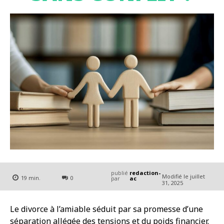
publié
redaction-
Modifié le
juillet
19
min.
0
par
ac
31, 2025
Le divorce à l’amiable séduit par sa promesse d’une
séparation allégée des tensions et du poids financier.