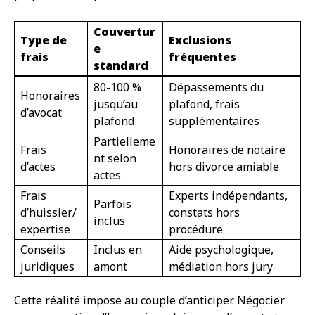
Couvertur
Type de
Exclusions
e
frais
fréquentes
standard
80-100 %
Dépassements du
Honoraires
jusqu’au
plafond, frais
d’avocat
plafond
supplémentaires
Partielleme
Frais
Honoraires de notaire
nt selon
d’actes
hors divorce amiable
actes
Frais
Experts indépendants,
Parfois
d’huissier/
constats hors
inclus
expertise
procédure
Conseils
Inclus en
Aide psychologique,
juridiques
amont
médiation hors jury
Cette réalité impose au couple d’anticiper. Négocier