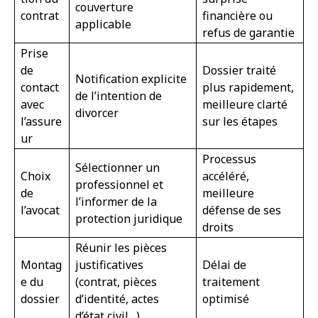
couverture
contrat
financière ou
applicable
refus de garantie
Prise
de
Dossier traité
Notification explicite
contact
plus rapidement,
de l’intention de
avec
meilleure clarté
divorcer
l’assure
sur les étapes
ur
Processus
Sélectionner un
Choix
accéléré,
professionnel et
de
meilleure
l’informer de la
l’avocat
défense de ses
protection juridique
droits
Réunir les pièces
Montag
justificatives
Délai de
e du
(contrat, pièces
traitement
dossier
d’identité, actes
optimisé
d’état civil…)