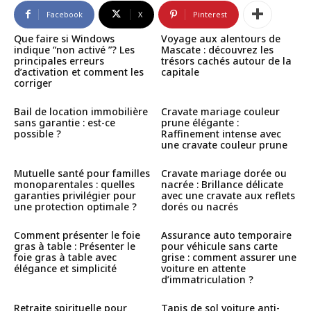
Facebook
X
Pinterest
Que faire si Windows
Voyage aux alentours de
indique “non activé ”? Les
Mascate : découvrez les
principales erreurs
trésors cachés autour de la
d’activation et comment les
capitale
corriger
Bail de location immobilière
Cravate mariage couleur
sans garantie : est-ce
prune élégante :
possible ?
Raffinement intense avec
une cravate couleur prune
Mutuelle santé pour familles
Cravate mariage dorée ou
monoparentales : quelles
nacrée : Brillance délicate
garanties privilégier pour
avec une cravate aux reflets
une protection optimale ?
dorés ou nacrés
Comment présenter le foie
Assurance auto temporaire
gras à table : Présenter le
pour véhicule sans carte
foie gras à table avec
grise : comment assurer une
élégance et simplicité
voiture en attente
d’immatriculation ?
Retraite spirituelle pour
Tapis de sol voiture anti-