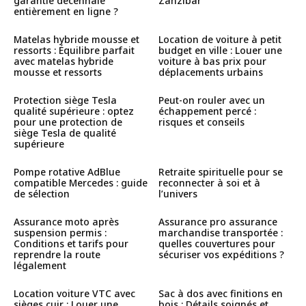
garantie décennale
Zanzibar
entièrement en ligne ?
Matelas hybride mousse et
Location de voiture à petit
ressorts : Équilibre parfait
budget en ville : Louer une
avec matelas hybride
voiture à bas prix pour
mousse et ressorts
déplacements urbains
Protection siège Tesla
Peut-on rouler avec un
qualité supérieure : optez
échappement percé :
pour une protection de
risques et conseils
siège Tesla de qualité
supérieure
Pompe rotative AdBlue
Retraite spirituelle pour se
compatible Mercedes : guide
reconnecter à soi et à
de sélection
l’univers
Assurance moto après
Assurance pro assurance
suspension permis :
marchandise transportée :
Conditions et tarifs pour
quelles couvertures pour
reprendre la route
sécuriser vos expéditions ?
légalement
Location voiture VTC avec
Sac à dos avec finitions en
sièges cuir : Louer une
bois : Détails soignés et