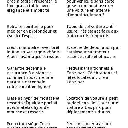
gras à table : Présenter le
pour véhicule sans carte
foie gras à table avec
grise : comment assurer
élégance et simplicité
une voiture en attente
d’immatriculation ?
Retraite spirituelle pour
Tapis de sol voiture anti-
méditer en profondeur et
usure : résistance face aux
éveiller l’esprit
frottements fréquents
crédit immobilier avec prêt
Système de dépollution par
in fine en Auvergne-Rhône-
catalyseur sur moteur
Alpes : avantages et risques
essence : rôle et efficacité
Garantie décennale
Festivals traditionnels à
assurance à distance :
Zanzibar : Célébrations et
comment souscrire une
fêtes locales à vivre à
garantie décennale
Zanzibar
entièrement en ligne ?
Matelas hybride mousse et
Location de voiture à petit
ressorts : Équilibre parfait
budget en ville : Louer une
avec matelas hybride
voiture à bas prix pour
mousse et ressorts
déplacements urbains
Protection siège Tesla
Peut-on rouler avec un