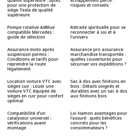
qualité supérieure : optez
échappement percé :
pour une protection de
risques et conseils
siège Tesla de qualité
supérieure
Pompe rotative AdBlue
Retraite spirituelle pour se
compatible Mercedes :
reconnecter à soi et à
guide de sélection
l’univers
Assurance moto après
Assurance pro assurance
suspension permis :
marchandise transportée :
Conditions et tarifs pour
quelles couvertures pour
reprendre la route
sécuriser vos expéditions ?
légalement
Location voiture VTC avec
Sac à dos avec finitions en
sièges cuir : Louer une
bois : Détails soignés et
voiture VTC équipée de
durables avec un sac à dos
sièges en cuir pour confort
aux finitions bois
optimal
Compatibilité d’un
Loi Hamon avantages pour
catalyseur universel :
l’assuré : quels bénéfices
vérifications avant
concrets pour les
montage
consommateurs ?