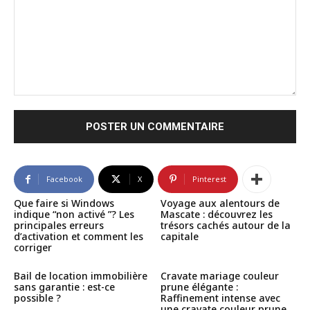
Commenter
:
Facebook
X
Pinterest
Que faire si Windows
Voyage aux alentours de
indique “non activé ”? Les
Mascate : découvrez les
principales erreurs
trésors cachés autour de la
d’activation et comment les
capitale
corriger
Bail de location immobilière
Cravate mariage couleur
sans garantie : est-ce
prune élégante :
possible ?
Raffinement intense avec
une cravate couleur prune