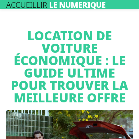
ACCUEILLIR
LE NUMERIQUE
LOCATION DE
VOITURE
ÉCONOMIQUE : LE
GUIDE ULTIME
POUR TROUVER LA
MEILLEURE OFFRE